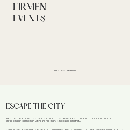
FIRMEN
EVENTS
Domäne Schickelsheim
ESCAPE THE CITY
Als Countryside für Events bieten wir Unternehmen und Teams Ruhe, Fokus und Natur mitten im Land – kombiniert mit
professionellem technischen Setting und moderner Veranstaltungs-Infrastruktur.
Die Domäne Schickelsheim ist eine Eventlocation im Landkreis Helmstedt im Südosten von Niedersachsen. Wir haben für eure