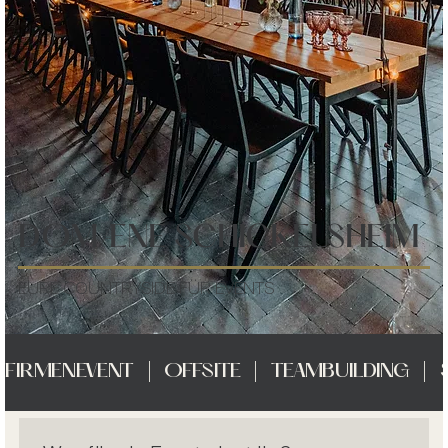
DOMÆNE SCHICKELSHEIM
EURE COUNTRYSIDE FÜR EVENTS
FIRMENEVENT   |   OFFSITE   |   TEAMBUILDING   |   