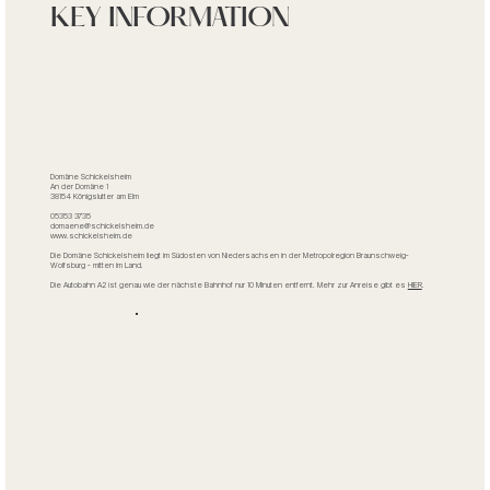
KEY INFORMATION
Domäne Schickelsheim
An der Domäne 1
38154 Königslutter am Elm
​05353 3735
domaene@schickelsheim.de
www.schickelsheim.de
Die Domäne Schickelsheim liegt im Südosten von Niedersachsen in der Metropolregion Braunschweig-
Wolfsburg - mitten im Land.
Die Autobahn A2 ist genau wie der nächste Bahnhof nur 10 Minuten entfernt. Mehr zur Anreise gibt es
HIER
.