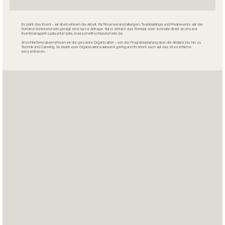
Ihr plant das Event – wir übernehmen die Arbeit. Für Firmenveranstaltungen, Teambuildings und Privatevents auf der
Domäne Schickelsheim genügt eine kurze Anfrage. Nutzt einfach das Formular oder schreibt direkt an unsere
Eventmanagerin Lydia unter
lydia.staesche@schickelsheim.de
.
Anschließend übernehmen wir die gesamte Organisation – von der Programmplanung über die Abläufe bis hin zu
Technik und Catering. So bleibt euer Organisationsaufwand gering und ihr könnt euch auf das Wesentliche
konzentrieren.